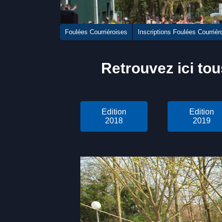
Foulées Courriéroises
Inscriptions Foulées Courriér
Retrouvez ici tou
Edition
Edition
2018
2019