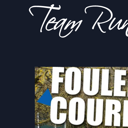
Sois
Team Run
plus fort
que tes
excuses!
Courrière