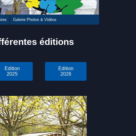
ires
Galerie Photos & Vidéos
fférentes éditions
Edition
Edition
2025
2026