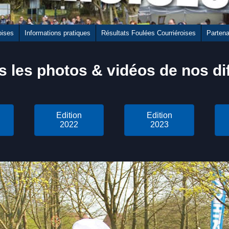
oises
Informations pratiques
Résultats Foulées Courriéroises
Partena
s les photos & vidéos de nos di
Edition
Edition
2022
2023