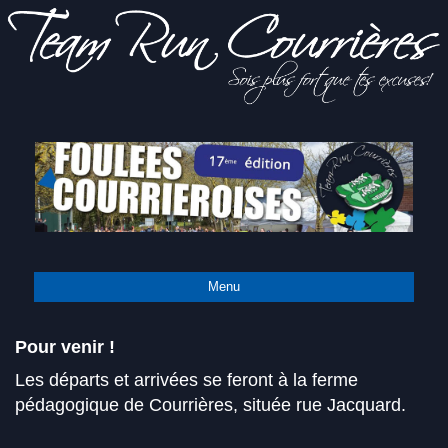
Sois
Team Run
plus fort
que tes
excuses!
Courrières
Menu
Pour venir !
Les départs et arrivées se feront à la ferme
pédagogique de Courrières, située rue Jacquard.