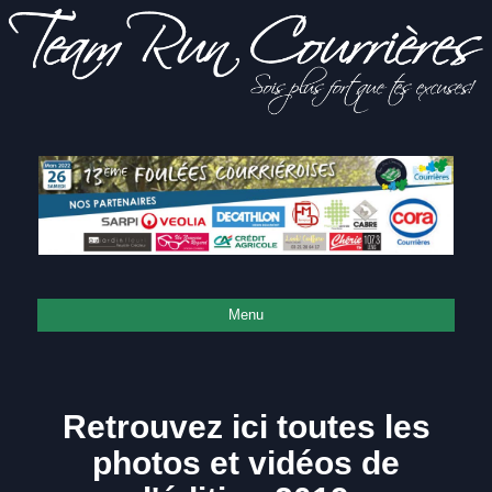
Sois
Team Run
plus fort
que tes
excuses!
Courrières
Menu
Retrouvez ici toutes les
photos et vidéos de