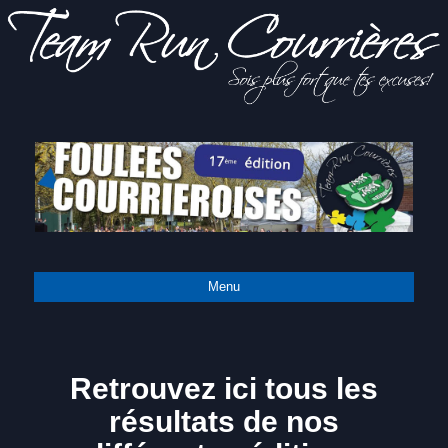
Sois
Team Run
plus fort
que tes
excuses!
Courrières
Menu
Retrouvez ici tous les
résultats de nos