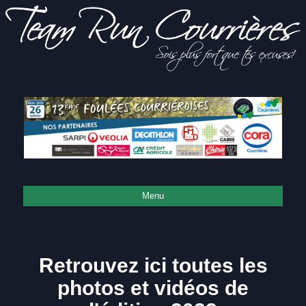
Sois
Team Run
plus fort
que tes
excuses!
Courrières
Menu
Retrouvez ici toutes les
photos et vidéos de