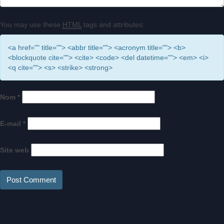
You may use these
HTML
tags and attributes:
<a href="" title=""> <abbr title=""> <acronym title=""> <b>
<blockquote cite=""> <cite> <code> <del datetime=""> <em> <i>
<q cite=""> <s> <strike> <strong>
Nom
*
E-mail
*
Site web