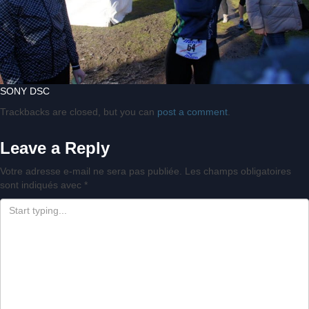
SONY DSC
Trackbacks are closed, but you can
post a comment
.
Leave a Reply
Votre adresse e-mail ne sera pas publiée.
Les champs obligatoires
sont indiqués avec
*