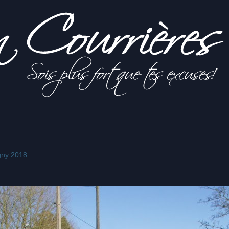
gny 2018
s