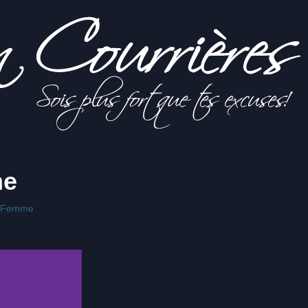
me
ct Femme
s