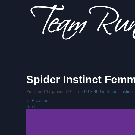
Sois
Team Run
Spider Instinct Fem
plus fort
que tes
excuses!
Published
17 janvier 2018
at
480 × 480
in
Spider Instin
Courrière
←
Previous
Next
→