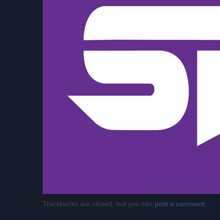
Trackbacks are closed, but you can
post a comment
.