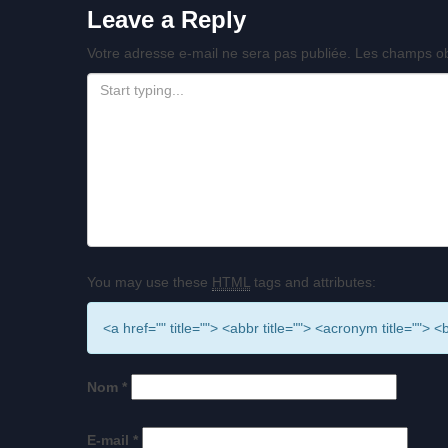
Leave a Reply
Votre adresse e-mail ne sera pas publiée.
Les champs ob
You may use these
HTML
tags and attributes:
<a href="" title=""> <abbr title=""> <acronym title=""
Nom
*
E-mail
*