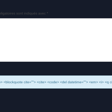
ligatoires sont indiqués avec
*
> <b> <blockquote cite=""> <cite> <code> <del datetime=""> <em> <i> <q c