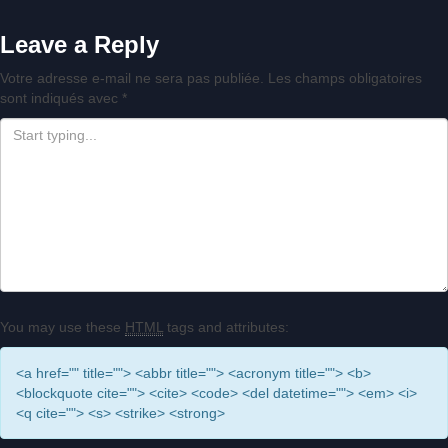
Leave a Reply
Votre adresse e-mail ne sera pas publiée.
Les champs obligatoires
sont indiqués avec
*
You may use these
HTML
tags and attributes:
<a href="" title=""> <abbr title=""> <acronym title=""> <b>
<blockquote cite=""> <cite> <code> <del datetime=""> <em> <i>
<q cite=""> <s> <strike> <strong>