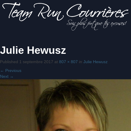
Sois
Julie Hewusz
Team Run
plus fort
que tes
excuses!
Published
1 septembre 2017
at
807 × 807
in
Julie Hewusz
Courrières
←
Previous
Next
→