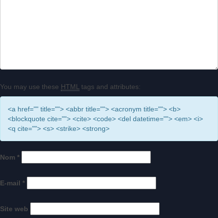
You may use these
HTML
tags and attributes:
<a href="" title=""> <abbr title=""> <acronym title=""> <b>
<blockquote cite=""> <cite> <code> <del datetime=""> <em> <i>
<q cite=""> <s> <strike> <strong>
Nom
*
E-mail
*
Site web