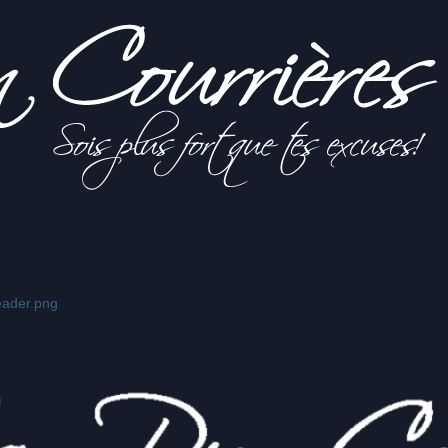
ader.png
s