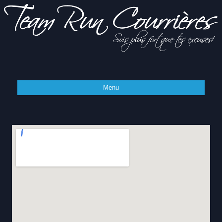
Sois
Team Run
plus fort
Menu
que tes
excuses!
Courrières