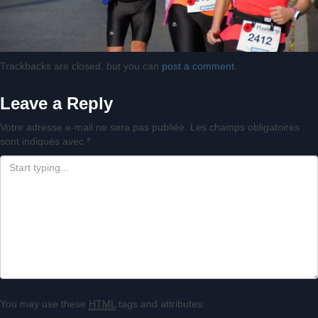
Trackbacks are closed, but you can
post a comment
.
Leave a Reply
Votre adresse e-mail ne sera pas publiée.
Les champs obligatoires
sont indiqués avec
*
You may use these
HTML
tags and attributes: