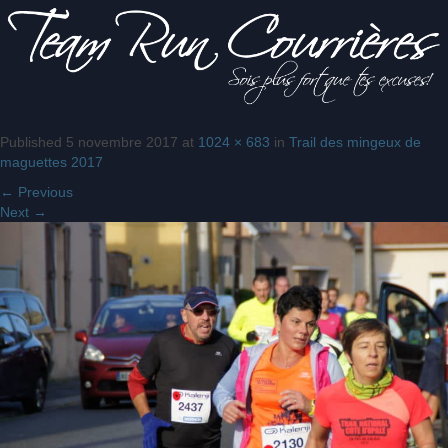
Published
5 novembre 2017
at
1024 × 683
in
Trail des mingeux de
Sois
Team Run
maguettes 2017
plus fort
que tes
←
Previous
excuses!
Next
→
Courrières