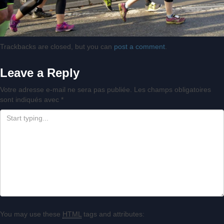
Trackbacks are closed, but you can
post a comment
.
Leave a Reply
Votre adresse e-mail ne sera pas publiée.
Les champs obligatoires
sont indiqués avec
*
You may use these
HTML
tags and attributes: