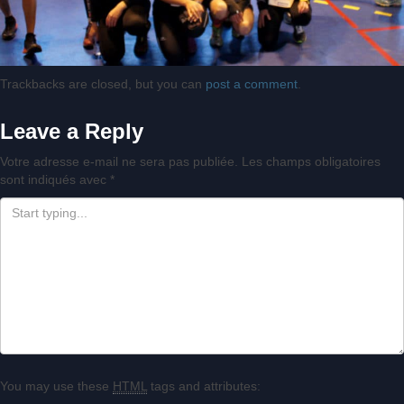
Trackbacks are closed, but you can
post a comment
.
Leave a Reply
Votre adresse e-mail ne sera pas publiée.
Les champs obligatoires
sont indiqués avec
*
You may use these
HTML
tags and attributes: