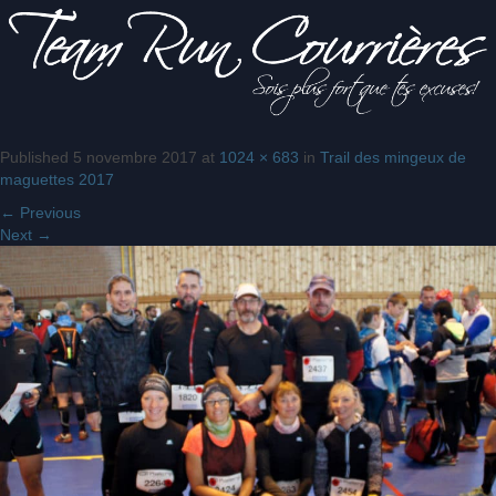
Published
5 novembre 2017
at
1024 × 683
in
Trail des mingeux de
Sois
Team Run
maguettes 2017
plus fort
que tes
←
Previous
excuses!
Next
→
Courrières