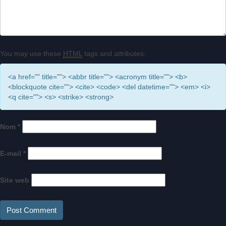
You may use these
HTML
tags and attributes:
<a href="" title=""> <abbr title=""> <acronym title=""> <b>
<blockquote cite=""> <cite> <code> <del datetime=""> <em> <i>
<q cite=""> <s> <strike> <strong>
Nom
*
E-mail
*
Site web