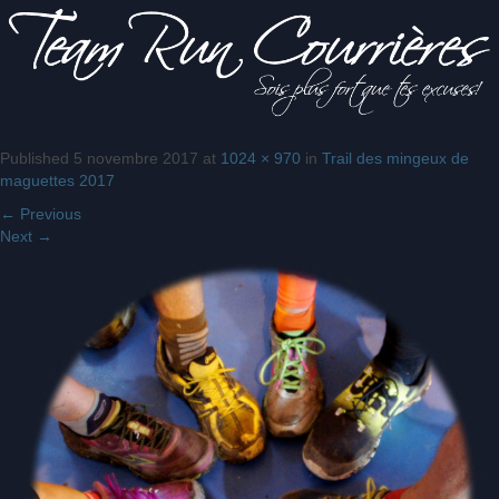
Published
5 novembre 2017
at
1024 × 970
in
Trail des mingeux de
Sois
Team Run
maguettes 2017
plus fort
que tes
←
Previous
excuses!
Next
→
Courrières