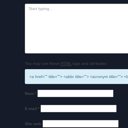
You may use these
HTML
tags and attributes:
<a href="" title=""> <abbr title=""> <acronym title=""
Nom
*
E-mail
*
Site web