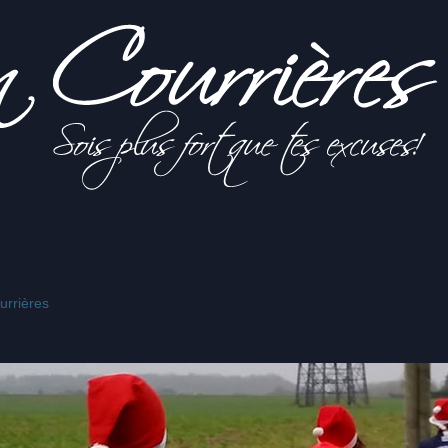
rrières
s