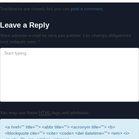
Trackbacks are closed, but you can
post a comment
.
Leave a Reply
Votre adresse e-mail ne sera pas publiée.
Les champs obligatoires
sont indiqués avec
*
You may use these
HTML
tags and attributes:
<a href="" title=""> <abbr title=""> <acronym title=""> <b>
<blockquote cite=""> <cite> <code> <del datetime=""> <em> <i>