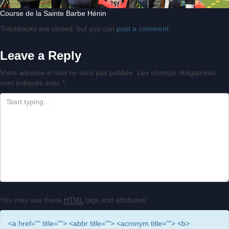
Course de la Sainte Barbe Hénin
Trackbacks are closed, but you can
post a comment
.
Leave a Reply
Votre adresse e-mail ne sera pas publiée.
Les champs obligatoires
sont indiqués avec
*
You may use these
HTML
tags and attributes:
<a href="" title=""> <abbr title=""> <acronym title=""> <b>