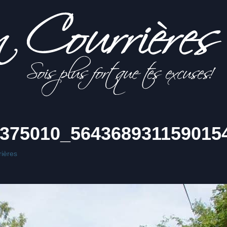
375010_564368931159015
ières
s