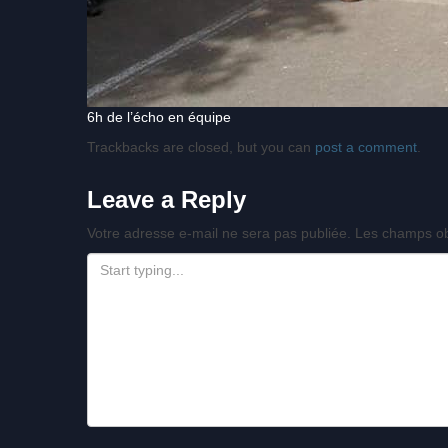
6h de l’écho en équipe
Trackbacks are closed, but you can
post a comment
.
Leave a Reply
Votre adresse e-mail ne sera pas publiée.
Les champs ob