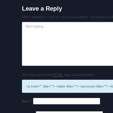
Leave a Reply
Votre adresse e-mail ne sera pas publiée.
Les champs ob
You may use these
HTML
tags and attributes:
<a href="" title=""> <abbr title=""> <acronym title=""
Nom
*