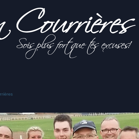
rières
s