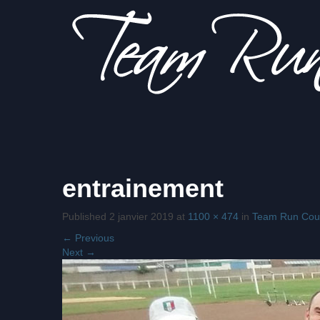
Sois
Team Run
entrainement
plus fort
que tes
excuses!
Published
2 janvier 2019
at
1100 × 474
in
Team Run Cour
Courrière
←
Previous
Next
→