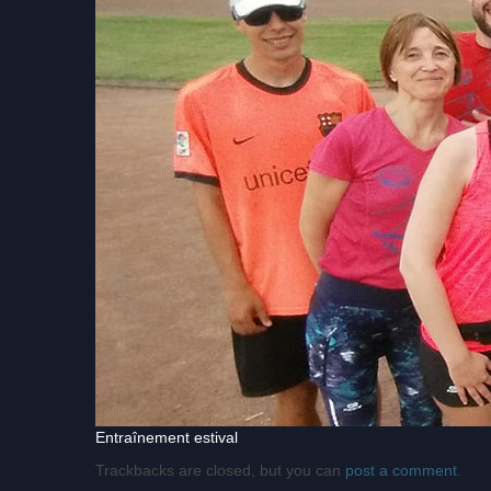
Entraînement estival
Trackbacks are closed, but you can
post a comment
.