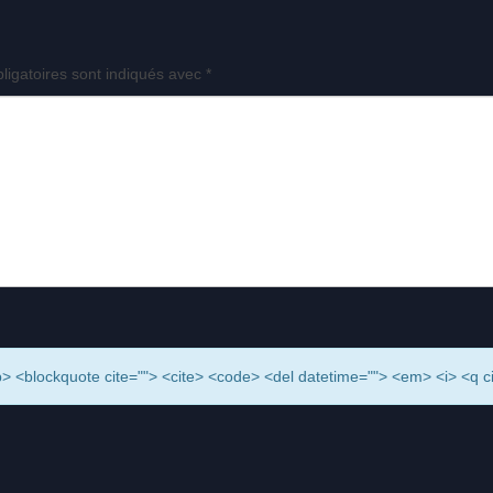
ligatoires sont indiqués avec
*
> <b> <blockquote cite=""> <cite> <code> <del datetime=""> <em> <i> <q c