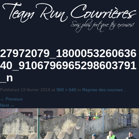
Sois
27972079_1800053260636
Team Run
plus fort
que tes
40_9106796965298603791
excuses!
_n
Courrières
Published
19 février 2018
at
960 × 640
in
Reprise des courses…
←
Previous
Next
→