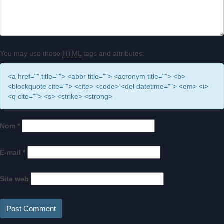
You may use these
HTML
tags and attributes:
<a href="" title=""> <abbr title=""> <acronym title=""> <b>
<blockquote cite=""> <cite> <code> <del datetime=""> <em> <i>
<q cite=""> <s> <strike> <strong>
Nom
*
E-mail
*
Site web