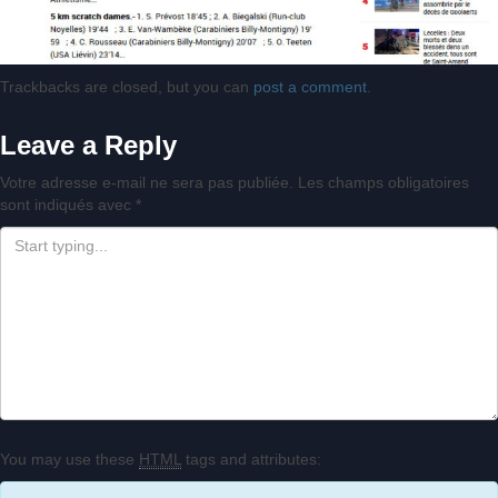
Trackbacks are closed, but you can
post a comment
.
Leave a Reply
Votre adresse e-mail ne sera pas publiée.
Les champs obligatoires
sont indiqués avec
*
You may use these
HTML
tags and attributes: