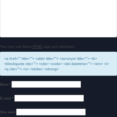
You may use these
HTML
tags and attributes:
<a href="" title=""> <abbr title=""> <acronym title=""> <b>
<blockquote cite=""> <cite> <code> <del datetime=""> <em> <i>
<q cite=""> <s> <strike> <strong>
Nom
*
E-mail
*
Site web