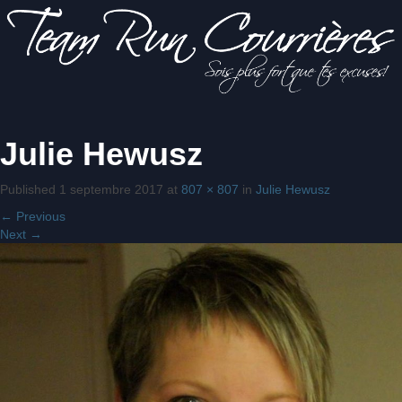
Sois
Julie Hewusz
Team Run
plus fort
que tes
excuses!
Published
1 septembre 2017
at
807 × 807
in
Julie Hewusz
Courrières
←
Previous
Next
→