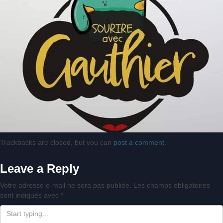
Trackbacks are closed, but you can
post a comment
.
Leave a Reply
Votre adresse e-mail ne sera pas publiée.
Les champs obligatoires
sont indiqués avec
*