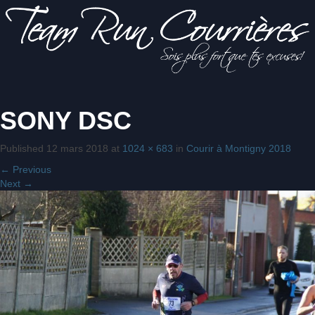
Sois
SONY DSC
Team Run
plus fort
que tes
excuses!
Published
12 mars 2018
at
1024 × 683
in
Courir à Montigny 2018
Courrières
←
Previous
Next
→