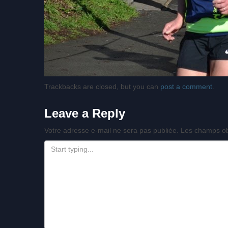
Trackbacks are closed, but you can
post a comment
.
Leave a Reply
Votre adresse e-mail ne sera pas publiée.
Les champs ob