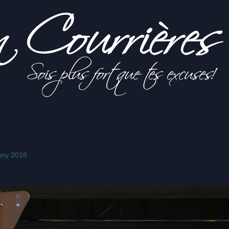
gny 2018
s