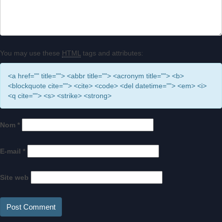
You may use these
HTML
tags and attributes:
<a href="" title=""> <abbr title=""> <acronym title=""> <b>
<blockquote cite=""> <cite> <code> <del datetime=""> <em> <i>
<q cite=""> <s> <strike> <strong>
Nom
*
E-mail
*
Site web