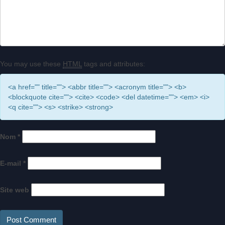
You may use these
HTML
tags and attributes:
<a href="" title=""> <abbr title=""> <acronym title=""> <b>
<blockquote cite=""> <cite> <code> <del datetime=""> <em> <i>
<q cite=""> <s> <strike> <strong>
Nom
*
E-mail
*
Site web